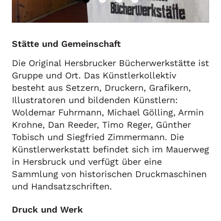
Krohne
Tobisch
Reeder
Stätte und Gemeinschaft
Reger
Kollektivwerke
Die Original Hersbrucker Bücherwerkstätte ist
Gruppe und Ort. Das Künstlerkollektiv
Werke
besteht aus Setzern, Druckern, Grafikern,
Illustratoren und bildenden Künstlern:
Einblattdrucke
Woldemar Fuhrmann, Michael Gölling, Armin
Bücher
Krohne, Dan Reeder, Timo Reger, Günther
Kalender
Tobisch und Siegfried Zimmermann. Die
Mappen
Künstlerwerkstatt befindet sich im Mauerweg
Serien
in Hersbruck und verfügt über eine
Sammlung von historischen Druckmaschinen
Kontakt
und Handsatzschriften.
Druck und Werk