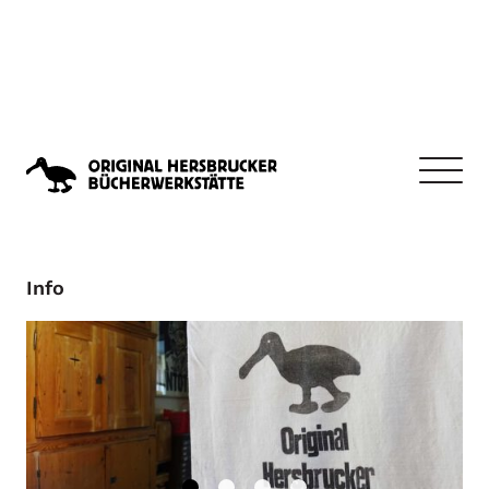
Info
Chronik
Info
Backlist
Ausstellungen
Freunde
Künstler
Fuhrmann
Gölling