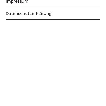
Impressum
Krohne
Tobisch
Datenschutzerklärung
Reeder
Reger
Kollektivwerke
Werke
Einblattdrucke
Bücher
Kalender
Mappen
Serien
Kontakt