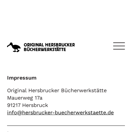
Info
Chronik
Impressum
Backlist
Ausstellungen
Original Hersbrucker Bücherwerkstätte
Mauerweg 17a
Freunde
91217 Hersbruck
info@hersbrucker-buecherwerkstaette.de
Künstler
Fuhrmann
Gölling